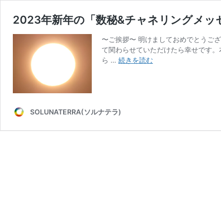
2023年新年の「数秘&チャネリングメッ
〜ご挨拶〜 明けましておめでとうござ
て関わらせていただけたら幸せです。
2023
ら …
続きを読む
年
新
年
の
「数
SOLUNATERRA(ソルナテラ)
秘
&
チ
ャ
ネ
リ
ン
グ
メ
ッ