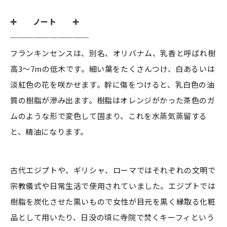
✛ ノート ✛
──────────
フランキンセンスは、別名、オリバナム、乳香と呼ばれ樹
高3〜7mの低木です。細い葉をたくさんつけ、白あるいは
淡紅色の花を咲かせます。幹に傷をつけると、乳白色の油
質の樹脂が滲み出ます。樹脂はオレンジがかった茶色のガ
ムのような形で変色して固まり、これを水蒸気蒸留する
と、精油になります。
古代エジプトや、ギリシャ、ローマではそれぞれの文明で
宗教儀式や日常生活で使用されていました。エジプトでは
樹脂を炭化させた黒いもので女性が目元を黒く縁取る化粧
品として用いたり、日没の頃に寺院で焚くキーフィという